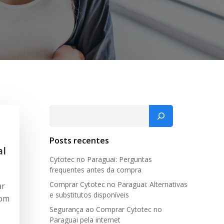
Pesquisar
Posts recentes
al
Cytotec no Paraguai: Perguntas
frequentes antes da compra
Comprar Cytotec no Paraguai: Alternativas
ar
e substitutos disponíveis
com
Segurança ao Comprar Cytotec no
Paraguai pela internet