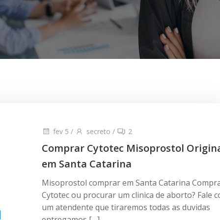
fev 5
/
secreto
/
2
Comprar Cytotec Misoprostol Origin
em Santa Catarina
Misoprostol comprar em Santa Catarina Compr
Cytotec ou procurar um clinica de aborto? Fale 
um atendente que tiraremos todas as duvidas
entregamos […]