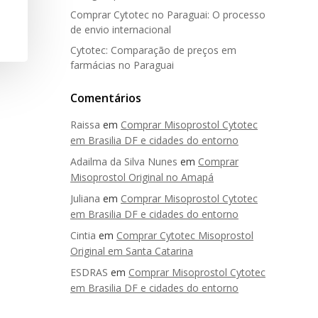
Comprar Cytotec no Paraguai: O processo
de envio internacional
Cytotec: Comparação de preços em
farmácias no Paraguai
Comentários
Raissa
em
Comprar Misoprostol Cytotec
em Brasilia DF e cidades do entorno
Adailma da Silva Nunes
em
Comprar
Misoprostol Original no Amapá
Juliana
em
Comprar Misoprostol Cytotec
em Brasilia DF e cidades do entorno
Cintia
em
Comprar Cytotec Misoprostol
Original em Santa Catarina
ESDRAS
em
Comprar Misoprostol Cytotec
em Brasilia DF e cidades do entorno