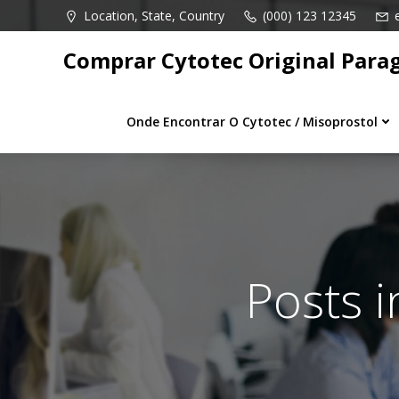
Pular
Location, State, Country
(000) 123 12345
para
o
Comprar Cytotec Original Para
conteúdo
Onde Encontrar O Cytotec / Misoprostol
Posts i