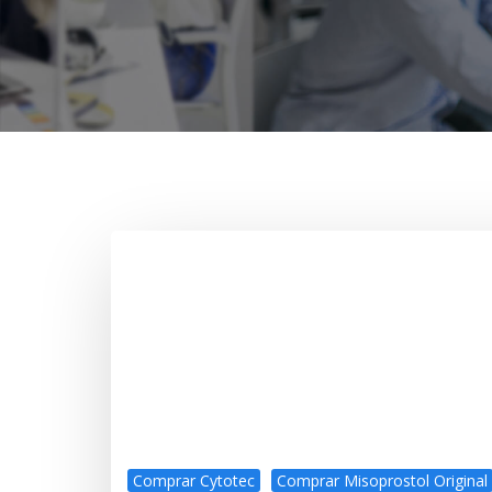
Comprar Cytotec
Comprar Misoprostol Original