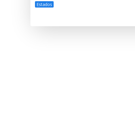
Estados