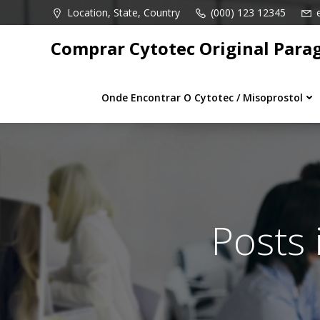
Pular
Location, State, Country
(000) 123 12345
para
o
Comprar Cytotec Original Para
conteúdo
Onde Encontrar O Cytotec / Misoprostol
Posts