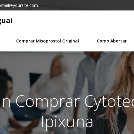
email@yoursite.com
guai
Comprar Misoprostol Original
Como Abortar
 in Comprar Cytote
Ipixuna