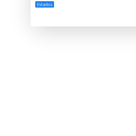
Estados