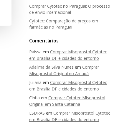
Comprar Cytotec no Paraguai: O processo
de envio internacional
Cytotec: Comparação de preços em
farmácias no Paraguai
Comentários
Raissa
em
Comprar Misoprostol Cytotec
em Brasilia DF e cidades do entorno
Adailma da Silva Nunes
em
Comprar
Misoprostol Original no Amapá
Juliana
em
Comprar Misoprostol Cytotec
em Brasilia DF e cidades do entorno
Cintia
em
Comprar Cytotec Misoprostol
Original em Santa Catarina
ESDRAS
em
Comprar Misoprostol Cytotec
em Brasilia DF e cidades do entorno