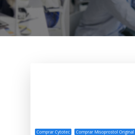
Comprar Cytotec
Comprar Misoprostol Original