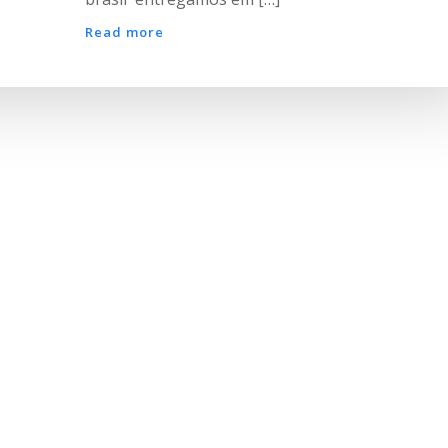
Read more