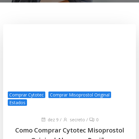
Comprar Cytotec
Comprar Misoprostol Original
Estados
dez 9
/
secreto
/
0
Como Comprar Cytotec Misoprostol