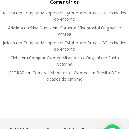
Comentários
Raissa
em
Comprar Misoprostol Cytotec em Brasilia DF e cidades
do entorno
Adailma da Silva Nunes
em
Comprar Misoprostol Original no
Amapá
Juliana
em
Comprar Misoprostol Cytotec em Brasilia DF e cidades
do entorno
Cintia
em
Comprar Cytotec Misoprostol Original em Santa
Catarina
ESDRAS
em
Comprar Misoprostol Cytotec em Brasilia DF e
cidades do entorno