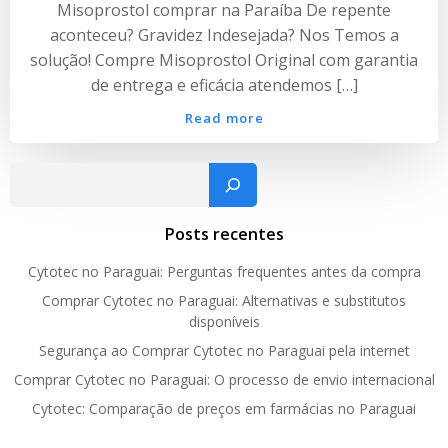
Misoprostol comprar na Paraíba De repente
aconteceu? Gravidez Indesejada? Nos Temos a
solução! Compre Misoprostol Original com garantia
de entrega e eficácia atendemos […]
Read more
Pesquisar
Posts recentes
Cytotec no Paraguai: Perguntas frequentes antes da compra
Comprar Cytotec no Paraguai: Alternativas e substitutos
disponíveis
Segurança ao Comprar Cytotec no Paraguai pela internet
Comprar Cytotec no Paraguai: O processo de envio internacional
Cytotec: Comparação de preços em farmácias no Paraguai