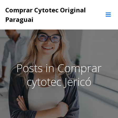
Pular
Comprar Cytotec Original
para
o
Paraguai
conteúdo
Posts in Comprar
cytotec Jericó