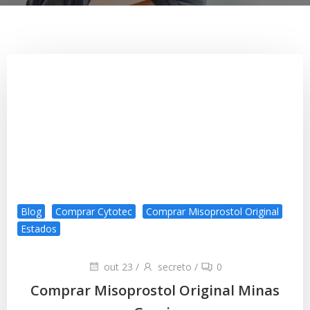
Blog
Comprar Cytotec
Comprar Misoprostol Original
Estados
out 23
/
secreto
/
0
Comprar Misoprostol Original Minas