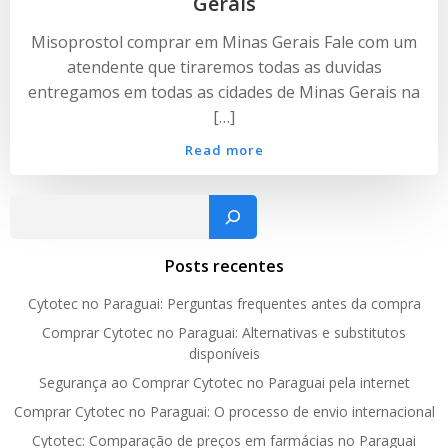
Gerais
Misoprostol comprar em Minas Gerais Fale com um
atendente que tiraremos todas as duvidas
entregamos em todas as cidades de Minas Gerais na
[…]
Read more
Pesquisar
Posts recentes
Cytotec no Paraguai: Perguntas frequentes antes da compra
Comprar Cytotec no Paraguai: Alternativas e substitutos
disponíveis
Segurança ao Comprar Cytotec no Paraguai pela internet
Comprar Cytotec no Paraguai: O processo de envio internacional
Cytotec: Comparação de preços em farmácias no Paraguai