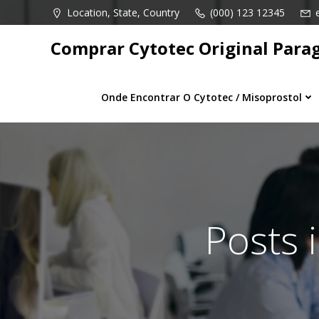
Pular
Location, State, Country
(000) 123 12345
para
o
Comprar Cytotec Original Para
conteúdo
Onde Encontrar O Cytotec / Misoprostol
Posts 