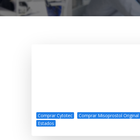
Comprar Cytotec
Comprar Misoprostol Original
Estados