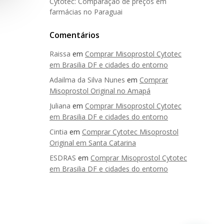
Cytotec: Comparação de preços em
farmácias no Paraguai
Comentários
Raissa
em
Comprar Misoprostol Cytotec
em Brasilia DF e cidades do entorno
Adailma da Silva Nunes
em
Comprar
Misoprostol Original no Amapá
Juliana
em
Comprar Misoprostol Cytotec
em Brasilia DF e cidades do entorno
Cintia
em
Comprar Cytotec Misoprostol
Original em Santa Catarina
ESDRAS
em
Comprar Misoprostol Cytotec
em Brasilia DF e cidades do entorno