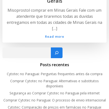
Gerais
Misoprostol comprar em Minas Gerais Fale com um
atendente que tiraremos todas as duvidas
entregamos em todas as cidades de Minas Gerais na
[…]
Read more
Pesquisar
Posts recentes
Cytotec no Paraguai: Perguntas frequentes antes da compra
Comprar Cytotec no Paraguai: Alternativas e substitutos
disponíveis
Segurança ao Comprar Cytotec no Paraguai pela internet
Comprar Cytotec no Paraguai: O processo de envio internacional
Cytotec: Comparação de preços em farmácias no Paraguai