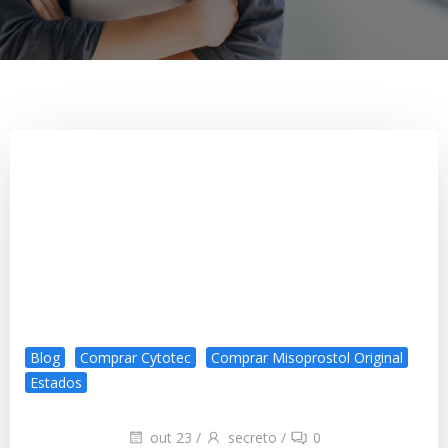
Blog
Comprar Cytotec
Comprar Misoprostol Original
Estados
out 23
/
secreto
/
0