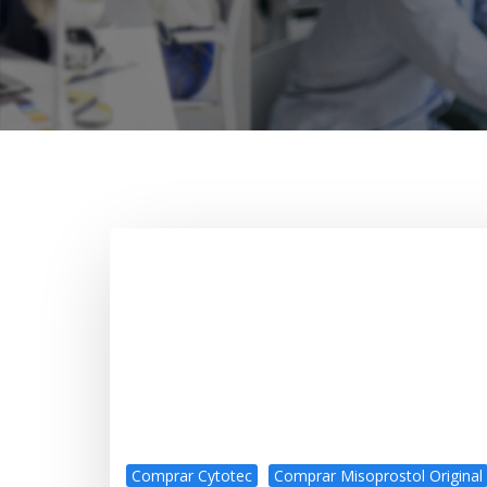
Comprar Cytotec
Comprar Misoprostol Original