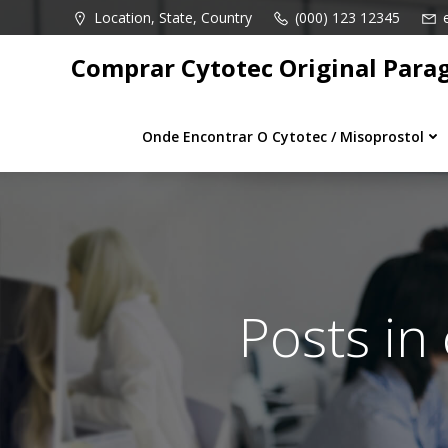
Pular
Location, State, Country
(000) 123 12345
para
o
Comprar Cytotec Original Para
conteúdo
Onde Encontrar O Cytotec / Misoprostol
Posts in