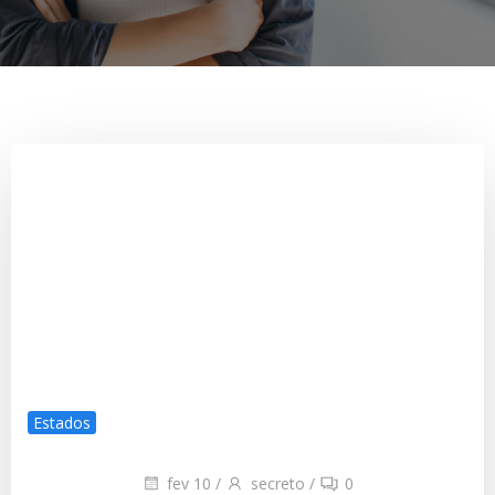
Estados
fev 10
/
secreto
/
0