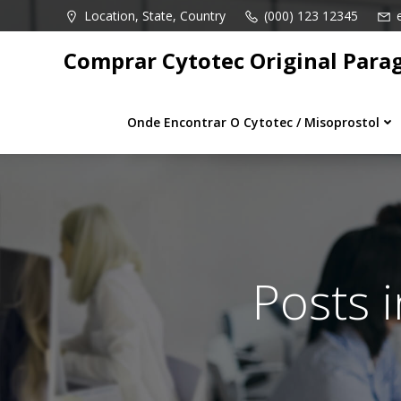
Pular
Location, State, Country
(000) 123 12345
para
o
Comprar Cytotec Original Para
conteúdo
Onde Encontrar O Cytotec / Misoprostol
Posts 