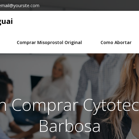
email@yoursite.com
guai
Comprar Misoprostol Original
Como Abortar
in Comprar Cytotec
Barbosa