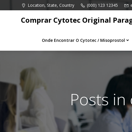
Pular
Location, State, Country
(000) 123 12345
para
o
Comprar Cytotec Original Para
conteúdo
Onde Encontrar O Cytotec / Misoprostol
Posts in