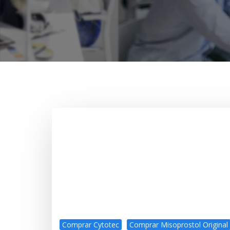
Comprar Cytotec
Comprar Misoprostol Original