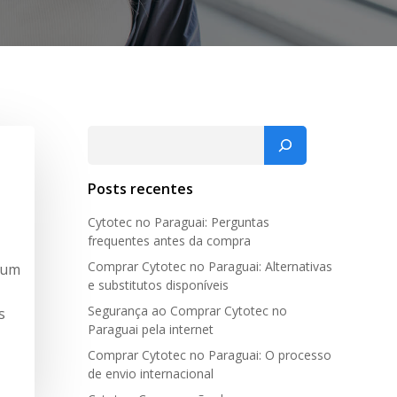
Pesquisar
Posts recentes
Cytotec no Paraguai: Perguntas
frequentes antes da compra
Comprar Cytotec no Paraguai: Alternativas
 um
e substitutos disponíveis
Segurança ao Comprar Cytotec no
s
Paraguai pela internet
Comprar Cytotec no Paraguai: O processo
de envio internacional