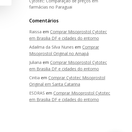
Cytotec: Comparação de preços em
farmácias no Paraguai
Comentários
Raissa
em
Comprar Misoprostol Cytotec
em Brasilia DF e cidades do entorno
Adailma da Silva Nunes
em
Comprar
Misoprostol Original no Amapá
Juliana
em
Comprar Misoprostol Cytotec
em Brasilia DF e cidades do entorno
Cintia
em
Comprar Cytotec Misoprostol
Original em Santa Catarina
ESDRAS
em
Comprar Misoprostol Cytotec
em Brasilia DF e cidades do entorno