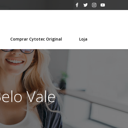
Comprar Cytotec Original
Loja
elo Vale