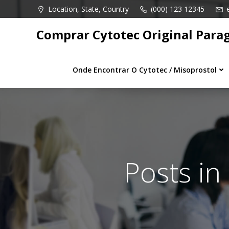
Pular
Location, State, Country
(000) 123 12345
para
o
Comprar Cytotec Original Para
conteúdo
Onde Encontrar O Cytotec / Misoprostol
Posts i