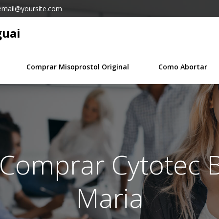
email@yoursite.com
guai
Comprar Misoprostol Original
Como Abortar
n Comprar Cytotec 
Maria