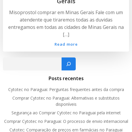
Gerais
Misoprostol comprar em Minas Gerais Fale com um
atendente que tiraremos todas as duvidas
entregamos em todas as cidades de Minas Gerais na
[…]
Read more
Pesquisar
Posts recentes
Cytotec no Paraguai: Perguntas frequentes antes da compra
Comprar Cytotec no Paraguai: Alternativas e substitutos
disponíveis
Segurança ao Comprar Cytotec no Paraguai pela internet
Comprar Cytotec no Paraguai: O processo de envio internacional
Cytotec: Comparação de preços em farmácias no Paraguai