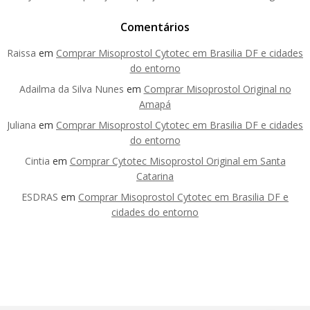
Comentários
Raissa
em
Comprar Misoprostol Cytotec em Brasilia DF e cidades
do entorno
Adailma da Silva Nunes
em
Comprar Misoprostol Original no
Amapá
Juliana
em
Comprar Misoprostol Cytotec em Brasilia DF e cidades
do entorno
Cintia
em
Comprar Cytotec Misoprostol Original em Santa
Catarina
ESDRAS
em
Comprar Misoprostol Cytotec em Brasilia DF e
cidades do entorno