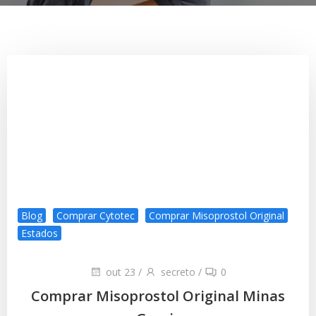
Blog
Comprar Cytotec
Comprar Misoprostol Original
Estados
out 23
/
secreto
/
0
Comprar Misoprostol Original Minas