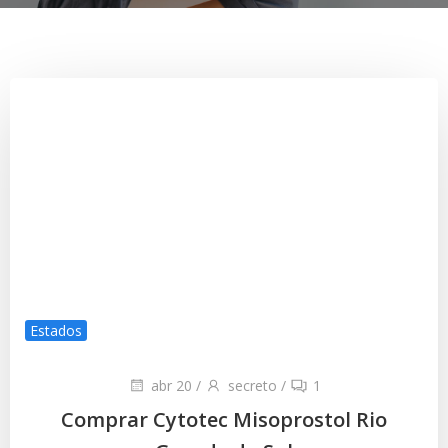
Estados
abr 20
/
secreto
/
1
Comprar Cytotec Misoprostol Rio