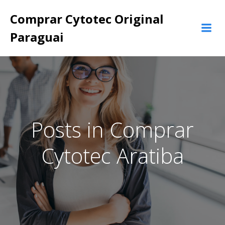
Pular
Comprar Cytotec Original
para
o
Paraguai
conteúdo
Posts in Comprar
Cytotec Aratiba