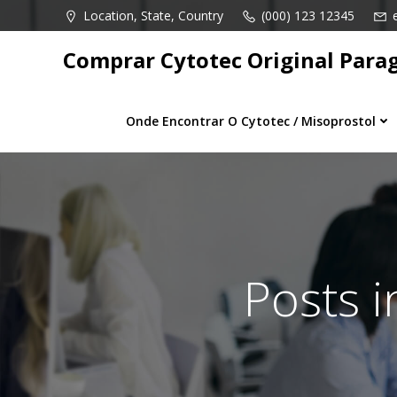
Pular
Location, State, Country
(000) 123 12345
para
o
Comprar Cytotec Original Para
conteúdo
Onde Encontrar O Cytotec / Misoprostol
Posts 