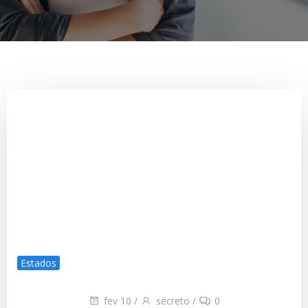
Estados
fev 10
/
secreto
/
0