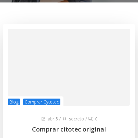
Blog
Comprar Cytotec
abr 5
/
secreto
/
0
Comprar citotec original