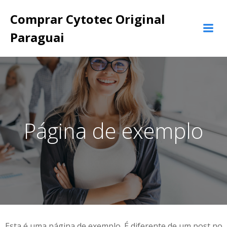
Pular
Comprar Cytotec Original
para
o
Paraguai
conteúdo
Página de exemplo
Esta é uma página de exemplo. É diferente de um post no