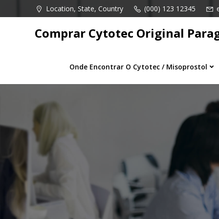
Pular
Location, State, Country
(000) 123 12345
para
o
Comprar Cytotec Original Para
conteúdo
Onde Encontrar O Cytotec / Misoprostol